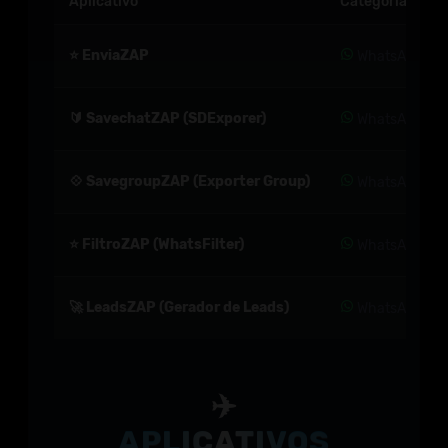
Aplicativo
Categoria
⭐ EnviaZAP
WhatsApp
🔰 SavechatZAP (SDExporer)
WhatsApp
💠 SavegroupZAP (Exporter Group)
WhatsApp
⭐ FiltroZAP (WhatsFilter)
WhatsApp
🚀 LeadsZAP (Gerador de Leads)
WhatsApp
✈️
APLICATIVOS