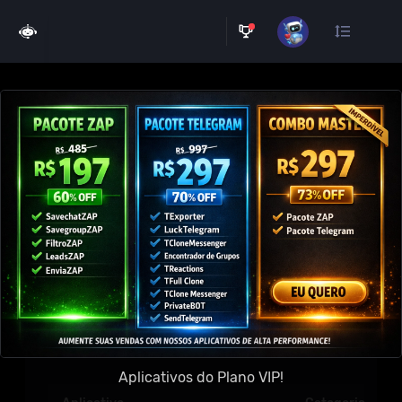
×
🔰 Descubra as ferramentas
que vão transformar sua
experiência online!
💬
APLICATIVOS
PARA WHATSAPP
💬
Aplicativos do Plano VIP!