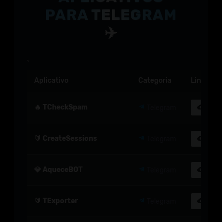
PARA TELEGRAM
✈️
`
Aplicativo
Categoria
Link de 
🔥 TCheckSpam
Telegram
Dow
🔰 CreateSessions
Telegram
Dow
💎 AqueceBOT
Telegram
Dow
🔰 TExporter
Telegram
Dow