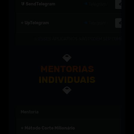
🔰 SendTelegram
Telegram
Dow
⭐ UpTelegram
Telegram
Dow
⚠️ ESSES APLICATIVOS NÃO PODEM SER COMPARTIL
💎
MENTORIAS
INDIVIDUAIS
💎
Mentoria
⭐ Método Corte Milionário