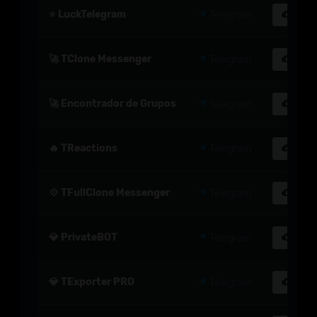
⭐ LuckTelegram
Telegram
Dow
🚀 TClone Messenger
Telegram
Dow
🚀 Encontrador de Grupos
Telegram
Dow
🔥 TReactions
Telegram
Dow
💠 TFullClone Messenger
Telegram
Dow
💎 PrivateBOT
Telegram
Dow
💎 TExporter PRO
Telegram
Dow